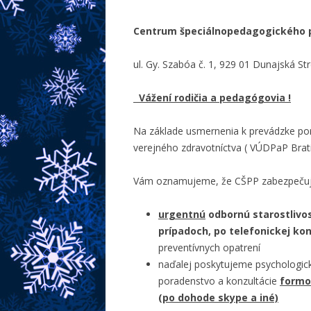
Centrum špeciálnopedagogického 
ul. Gy. Szabóa č. 1, 929 01 Dunajská St
Vážení rodičia a pedagógovia !
Na základe usmernenia k prevádzke por
verejného zdravotníctva ( VÚDPaP Brati
Vám oznamujeme, že CŠPP zabezpečuj
urgentnú
odbornú starostlivos
prípadoch, po telefonickej kon
preventívnych opatrení
naďalej poskytujeme psychologick
poradenstvo a konzultácie
formo
(po dohode skype a iné)