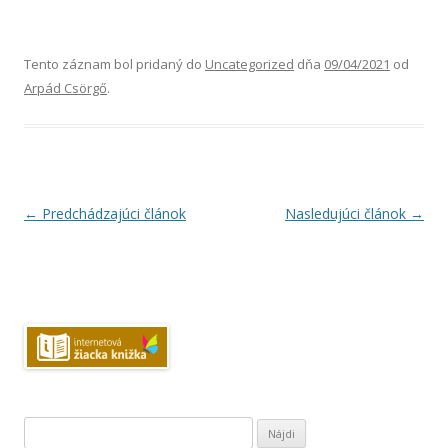
Tento záznam bol pridaný do
Uncategorized
dňa
09/04/2021
od
Arpád Csörgő
.
Navigácia
←
Predchádzajúci článok
Nasledujúci článok
→
článkami
Hľadať: