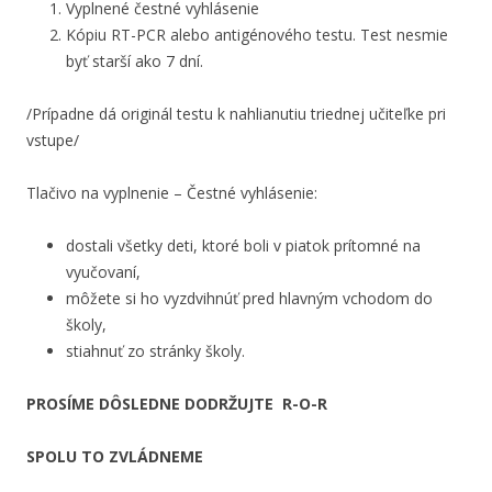
Vyplnené čestné vyhlásenie
Kópiu RT-PCR alebo antigénového testu. Test nesmie
byť starší ako 7 dní.
/Prípadne dá originál testu k nahlianutiu triednej učiteľke pri
vstupe/
Tlačivo na vyplnenie – Čestné vyhlásenie:
dostali všetky deti, ktoré boli v piatok prítomné na
vyučovaní,
môžete si ho vyzdvihnúť pred hlavným vchodom do
školy,
stiahnuť zo stránky školy.
PROSÍME DÔSLEDNE DODRŽUJTE R-O-R
SPOLU TO ZVLÁDNEME