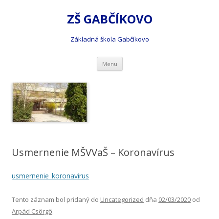
ZŠ GABČÍKOVO
Základná škola Gabčíkovo
Preskočiť
Menu
na
obsah
Usmernenie MŠVVaŠ – Koronavírus
usmernenie_koronavirus
Tento záznam bol pridaný do
Uncategorized
dňa
02/03/2020
od
Arpád Csörgő
.