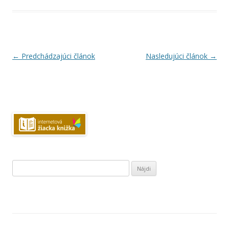
Navigácia
←
Predchádzajúci článok
Nasledujúci článok
→
článkami
Hľadať: