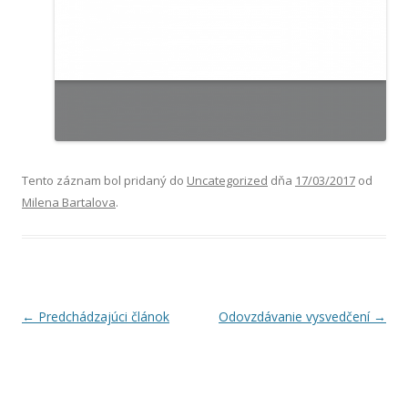
Tento záznam bol pridaný do
Uncategorized
dňa
17/03/2017
od
Milena Bartalova
.
Navigácia
←
Predchádzajúci článok
Odovzdávanie vysvedčení
→
článkami