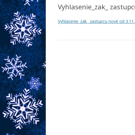
Vyhlasenie_zak_ zastupc
Vyhlasenie_zak_ zastupcu nové od 3.11