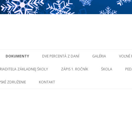
Preskočiť
na
DOKUMENTY
DVE PERCENTÁ Z DANÍ
GALÉRIA
VOĽNÉ 
obsah
RIADITEĽA ZÁKLADNEJ ŠKOLY
ZÁPIS 1. ROČNÍK
ŠKOLA
PED
SKÉ ZDRUŽENIE
KONTAKT